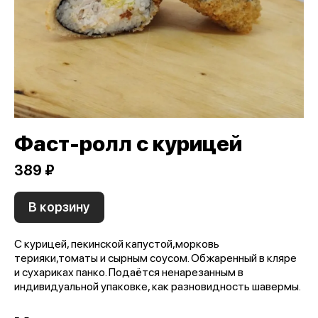
Фаст-ролл с курицей
389 ₽
В корзину
С курицей, пекинской капустой,морковь
терияки,томаты и сырным соусом. Обжаренный в кляре
и сухариках панко. Подаётся ненарезанным в
индивидуальной упаковке, как разновидность шавермы.