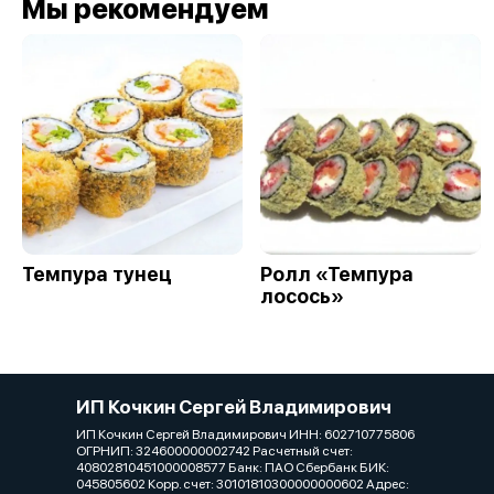
Мы рекомендуем
Темпура тунец
Ролл «Темпура
лосось»
ИП Кочкин Сергей Владимирович
ИП Кочкин Сергей Владимирович ИНН: 602710775806
ОГРНИП: 324600000002742 Расчетный счет:
40802810451000008577 Банк: ПАО Сбербанк БИК:
045805602 Корр. счет: 30101810300000000602 Адрес: