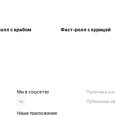
олл с крабом
Фаст-ролл с курицей
Мы в соцсетях
Политика ко
Публичная о
Наше приложение