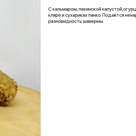
С кальмаром, пекинской капустой,огурц
кляре и сухариках панко. Подаётся нен
разновидность шавермы.