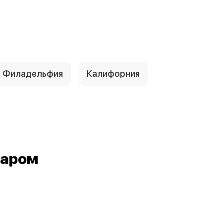
Филадельфия
Калифорния
маром