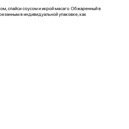
ом, спайси соусом и икрой масаго. Обжаренный в
арезанным в индивидуальной упаковке, как