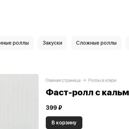
нные роллы
Закуски
Сложные роллы
Главная страница
Роллы в кляре
Фаст-ролл с каль
399 ₽
В корзину