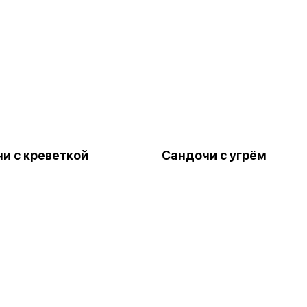
и с креветкой
Сандочи с угрём