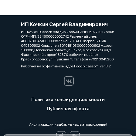
ИП Кочкин Сергей Владимирович
ИП Кочкин Сергей Владимирович ИНН: 602710775806
ОГРНИП: 324600000002742 Расчетный счет:
40802810451000008577 Банк: ПАО Сбербанк БИК:
045805602 Корр. счет: 30101810300000000602 Адрес:
180006, Псковская область, г. Псков, Московская ул, 1
Фактический адрес:182370 рабочий посёлок
Красногородск ул. Пушкина 13 телефон +79210045266
Работает на эффективном ядре
Foodpicásso
ver. 3.2
Политика конфиденциальности
Публичная оферта
Акции, скидки, кэшбэк − в нашем приложении!