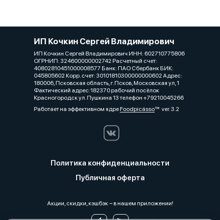
ИП Кочкин Сергей Владимирович
ИП Кочкин Сергей Владимирович ИНН: 602710775806
ОГРНИП: 324600000002742 Расчетный счет:
40802810451000008577 Банк: ПАО Сбербанк БИК:
045805602 Корр. счет: 30101810300000000602 Адрес:
180006, Псковская область, г. Псков, Московская ул, 1
Фактический адрес:182370 рабочий посёлок
Красногородск ул. Пушкина 13 телефон +79210045266
Работает на эффективном ядре
Foodpicásso
ver. 3.2
Политика конфиденциальности
Публичная оферта
Акции, скидки, кэшбэк − в нашем приложении!